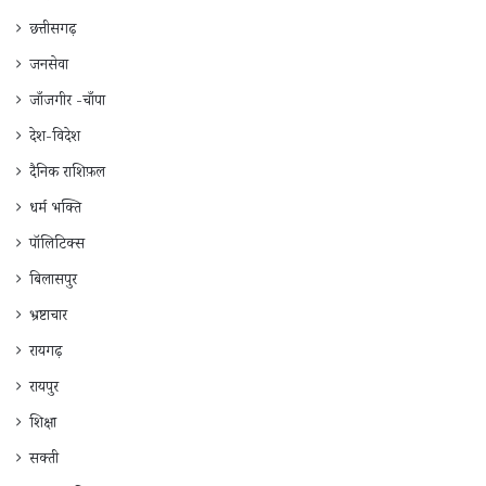
छत्तीसगढ़
जनसेवा
जाँजगीर -चाँपा
देश-विदेश
दैनिक राशिफ़ल
धर्म भक्ति
पॉलिटिक्स
बिलासपुर
भ्रष्टाचार
रायगढ़
रायपुर
शिक्षा
सक्ती