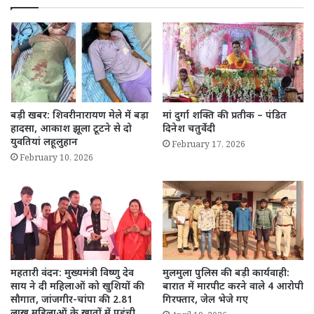
बड़ी खबर: शिवरीनारायण मेले में बड़ा
मां दुर्गा शक्ति की प्रतीक – पंडित
हादसा, आकाश झूला टूटने से दो
दिनेश चतुर्वेदी
युवतियां लहूलुहान
February 17, 2026
February 10, 2026
महतारी वंदन: मुख्यमंत्री विष्णु देव
मुलमुला पुलिस की बड़ी कार्यवाही:
साय ने दी महिलाओं को खुशियों की
बारात में मारपीट करने वाले 4 आरोपी
सौगात, जांजगीर-चांपा की 2.81
गिरफ्तार, जेल भेजे गए
लाख महिलाओं के खातों में पहुंची