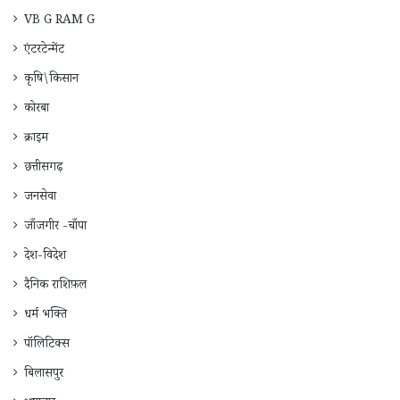
VB G RAM G
एंटरटेन्मेंट
कृषि\किसान
कोरबा
क्राइम
छत्तीसगढ़
जनसेवा
जाँजगीर -चाँपा
देश-विदेश
दैनिक राशिफ़ल
धर्म भक्ति
पॉलिटिक्स
बिलासपुर