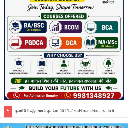
सक्ती: ₹90 लाख की ठगी का खुलासा, एक महिला समेत 3 आरोपी गिरफ्तार