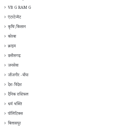
VB G RAM G
एंटरटेन्मेंट
कृषि\किसान
कोरबा
क्राइम
छत्तीसगढ़
जनसेवा
जाँजगीर -चाँपा
देश-विदेश
दैनिक राशिफ़ल
धर्म भक्ति
पॉलिटिक्स
बिलासपुर