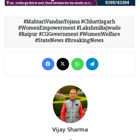
MahtariVandanYojana #Chhattisgarh
#WomenEmpowerment #LakshmiRajwade
#Raipur #CGGovernment #WomenWelfare
#StateNews #BreakingNews
Facebook
X
WhatsApp
Telegram
Vijay Sharma