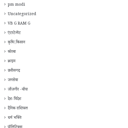
pm modi
Uncategorized
VB G RAM G
एंटरटेन्मेंट
कृषि\किसान
कोरबा
क्राइम
छत्तीसगढ़
जनसेवा
जाँजगीर -चाँपा
देश-विदेश
दैनिक राशिफ़ल
धर्म भक्ति
पॉलिटिक्स