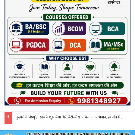
सक्ती: ₹90 लाख की ठगी का खुलासा, एक महिला समेत 3 आरोपी गिरफ्तार