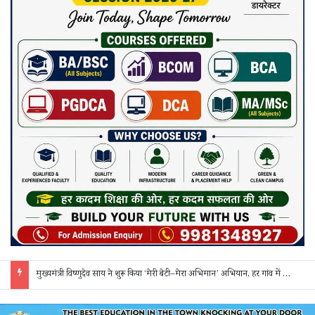
सक्ती: ₹90 लाख की ठगी का खुलासा, एक महिला समेत 3 आरोपी गिरफ्तार