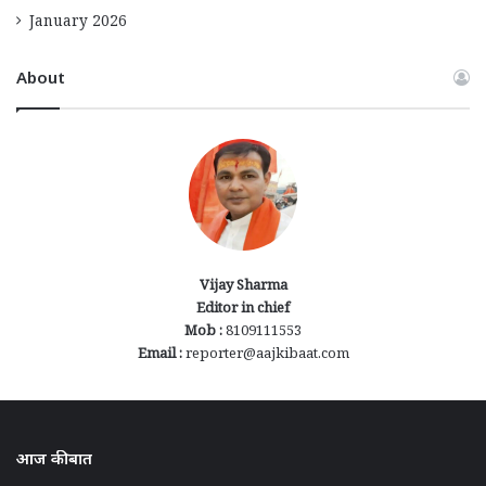
January 2026
About
Vijay Sharma
Editor in chief
Mob :
8109111553
Email :
reporter@aajkibaat.com
आज की बात