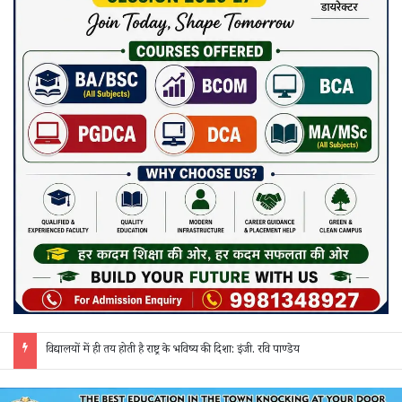
जांजगीर पुलिस की ‘रिस्पॉन्स टीम’ का अपराधियों पर कसा शिकंजा: अवैध शराब, गांजा और सट्टे पर 24 घंटे हो रही त्वरित कार्रवाई