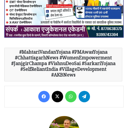
MahtariVandanYojana #PMAwasYojana
#ChhattisgarhNews #WomenEmpowerment
#JanjgirChampa #VishnuDeoSai #SarkariYojana
#SelfReliantIndia #VillageDevelopment
#AKBNews
Facebook
X
WhatsApp
Telegram