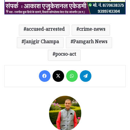
accused-arrested
crime-news
Janjgir Champa
Pamgarh News
pocso-act
Facebook
X
WhatsApp
Telegram