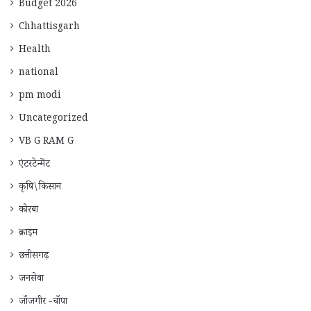
Budget 2026
Chhattisgarh
Health
national
pm modi
Uncategorized
VB G RAM G
एंटरटेन्मेंट
कृषि\किसान
कोरबा
क्राइम
छत्तीसगढ़
जनसेवा
जाँजगीर -चाँपा