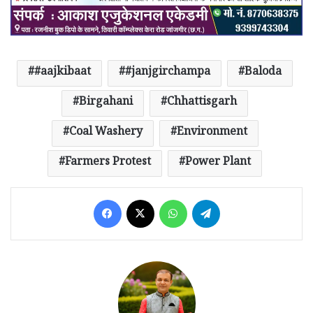
#aajkibaat
#janjgirchampa
Baloda
Birgahani
Chhattisgarh
Coal Washery
Environment
Farmers Protest
Power Plant
Facebook
X
WhatsApp
Telegram