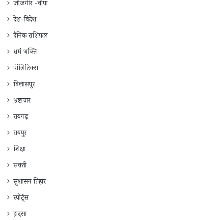
जाँजगीर -चाँपा
देश-विदेश
दैनिक राशिफ़ल
धर्म भक्ति
पॉलिटिक्स
बिलासपुर
भ्रष्टाचार
रायगढ़
रायपुर
शिक्षा
सक्ती
सुशासन तिहार
स्पोर्ट्स
हादसा