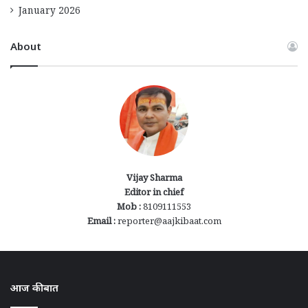
January 2026
About
Vijay Sharma
Editor in chief
Mob :
8109111553
Email :
reporter@aajkibaat.com
आज की बात