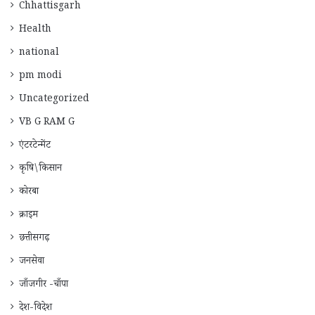
Chhattisgarh
Health
national
pm modi
Uncategorized
VB G RAM G
एंटरटेन्मेंट
कृषि\किसान
कोरबा
क्राइम
छत्तीसगढ़
जनसेवा
जाँजगीर -चाँपा
देश-विदेश