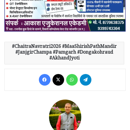
ChaitraNavratri2026 #MaaShirishPathMandir
#JanjgirChampa #Pamgarh #Dongakohraud
#AkhandJyoti
Facebook
X
WhatsApp
Telegram