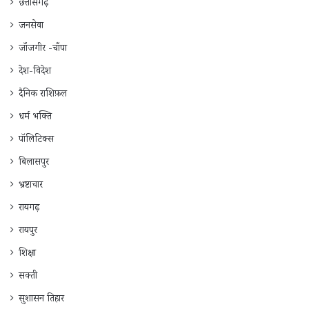
छत्तीसगढ़
जनसेवा
जाँजगीर -चाँपा
देश-विदेश
दैनिक राशिफ़ल
धर्म भक्ति
पॉलिटिक्स
बिलासपुर
भ्रष्टाचार
रायगढ़
रायपुर
शिक्षा
सक्ती
सुशासन तिहार