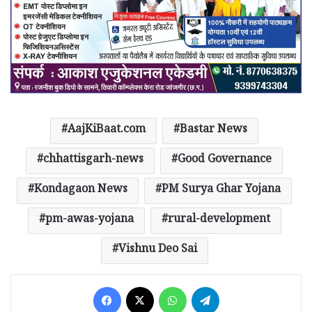
AajKiBaat.com
Bastar News
chhattisgarh-news
Good Governance
Kondagaon News
PM Surya Ghar Yojana
pm-awas-yojana
rural-development
Vishnu Deo Sai
Facebook
X
WhatsApp
Telegram