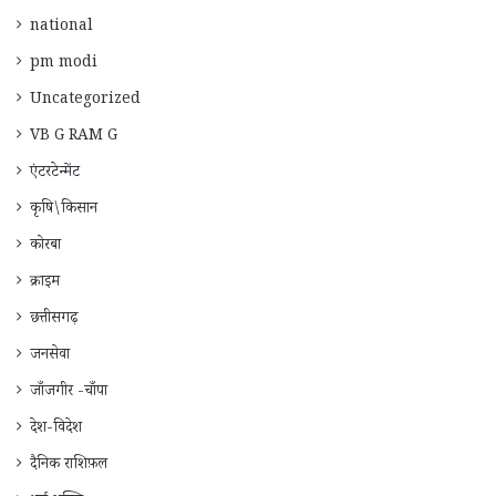
national
pm modi
Uncategorized
VB G RAM G
एंटरटेन्मेंट
कृषि\किसान
कोरबा
क्राइम
छत्तीसगढ़
जनसेवा
जाँजगीर -चाँपा
देश-विदेश
दैनिक राशिफ़ल