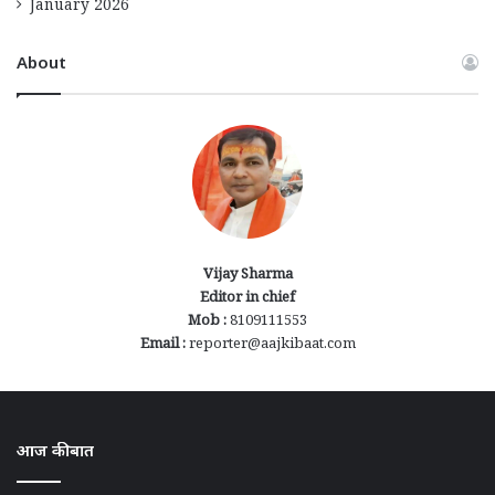
January 2026
About
Vijay Sharma
Editor in chief
Mob :
8109111553
Email :
reporter@aajkibaat.com
आज की बात