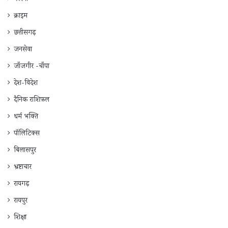
कोरबा
क्राइम
छत्तीसगढ़
जनसेवा
जाँजगीर -चाँपा
देश-विदेश
दैनिक राशिफ़ल
धर्म भक्ति
पॉलिटिक्स
बिलासपुर
भ्रष्टाचार
रायगढ़
रायपुर
शिक्षा