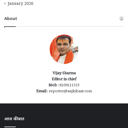
January 2026
About
Vijay Sharma
Editor in chief
Mob :
8109111553
Email :
reporter@aajkibaat.com
आज की बात