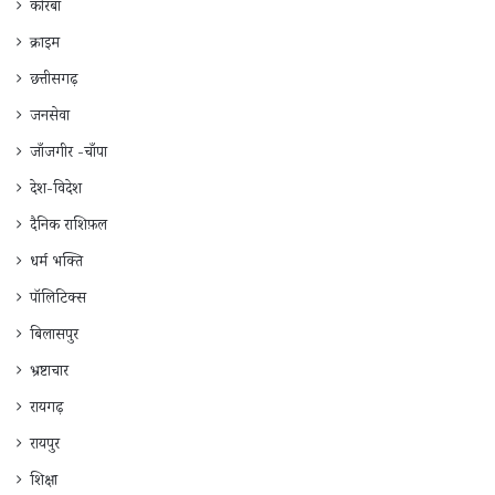
कोरबा
क्राइम
छत्तीसगढ़
जनसेवा
जाँजगीर -चाँपा
देश-विदेश
दैनिक राशिफ़ल
धर्म भक्ति
पॉलिटिक्स
बिलासपुर
भ्रष्टाचार
रायगढ़
रायपुर
शिक्षा