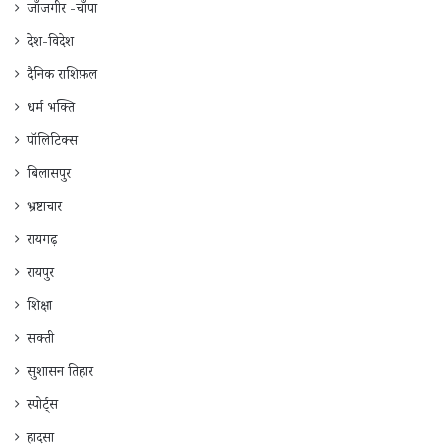
जाँजगीर -चाँपा
देश-विदेश
दैनिक राशिफ़ल
धर्म भक्ति
पॉलिटिक्स
बिलासपुर
भ्रष्टाचार
रायगढ़
रायपुर
शिक्षा
सक्ती
सुशासन तिहार
स्पोर्ट्स
हादसा