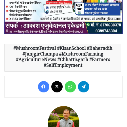
MushroomFestival #KisanSchool #Baheradih
#JanjgirChampa #MushroomFarming
#AgricultureNews #Chhattisgarh #Farmers
#SelfEmployment
Facebook
X
WhatsApp
Telegram