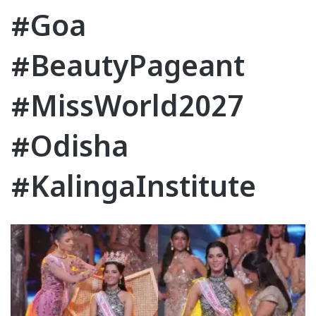
#Goa
#BeautyPageant
#MissWorld2027
#Odisha
#KalingaInstitute