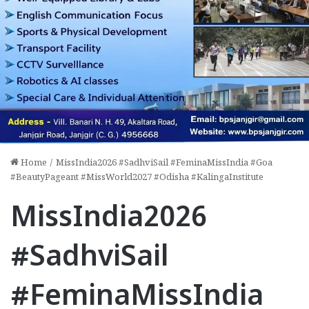
Home
/
MissIndia2026 #SadhviSail #FeminaMissIndia #Goa
#BeautyPageant #MissWorld2027 #Odisha #KalingaInstitute
MissIndia2026
#SadhviSail
#FeminaMissIndia