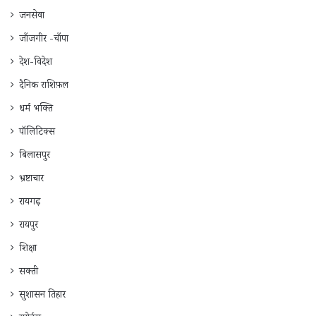
जनसेवा
जाँजगीर -चाँपा
देश-विदेश
दैनिक राशिफ़ल
धर्म भक्ति
पॉलिटिक्स
बिलासपुर
भ्रष्टाचार
रायगढ़
रायपुर
शिक्षा
सक्ती
सुशासन तिहार