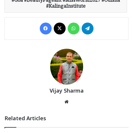
#Goa #BeautyPageant #MissWorld2027 #Odisha
#KalingaInstitute
Facebook
X
WhatsApp
Telegram
Vijay Sharma
Website
Related Articles