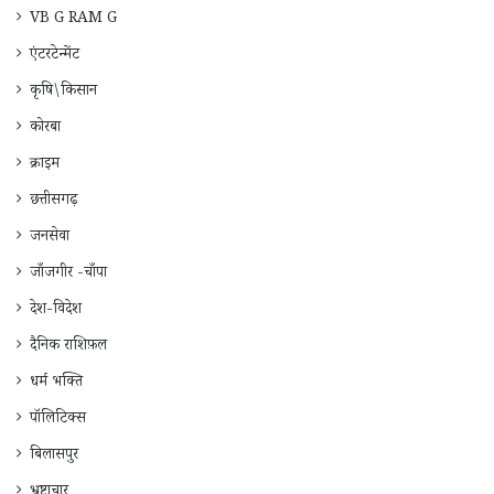
VB G RAM G
एंटरटेन्मेंट
कृषि\किसान
कोरबा
क्राइम
छत्तीसगढ़
जनसेवा
जाँजगीर -चाँपा
देश-विदेश
दैनिक राशिफ़ल
धर्म भक्ति
पॉलिटिक्स
बिलासपुर
भ्रष्टाचार