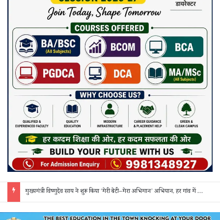
सक्ती: ₹90 लाख की ठगी का खुलासा, एक महिला समेत 3 आरोपी गिरफ्तार