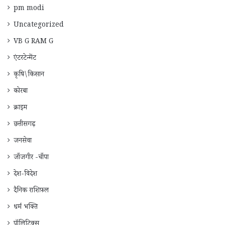
pm modi
Uncategorized
VB G RAM G
एंटरटेन्मेंट
कृषि\किसान
कोरबा
क्राइम
छत्तीसगढ़
जनसेवा
जाँजगीर -चाँपा
देश-विदेश
दैनिक राशिफ़ल
धर्म भक्ति
पॉलिटिक्स