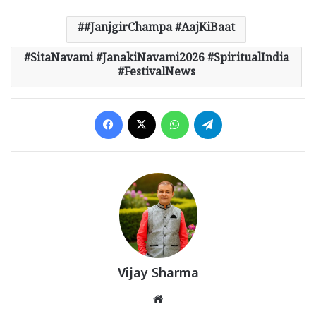
#JanjgirChampa #AajKiBaat
SitaNavami #JanakiNavami2026 #SpiritualIndia
#FestivalNews
Facebook
X
WhatsApp
Telegram
Vijay Sharma
Website