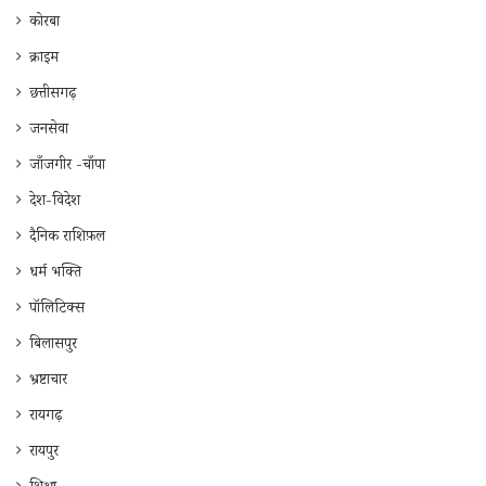
कोरबा
क्राइम
छत्तीसगढ़
जनसेवा
जाँजगीर -चाँपा
देश-विदेश
दैनिक राशिफ़ल
धर्म भक्ति
पॉलिटिक्स
बिलासपुर
भ्रष्टाचार
रायगढ़
रायपुर