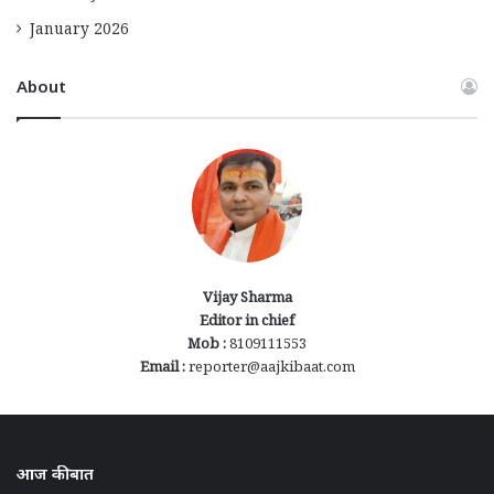
January 2026
About
Vijay Sharma
Editor in chief
Mob :
8109111553
Email :
reporter@aajkibaat.com
आज की बात