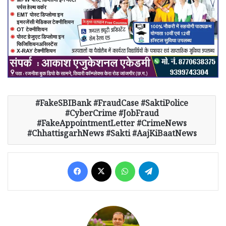
FakeSBIBank #FraudCase #SaktiPolice
#CyberCrime #JobFraud
#FakeAppointmentLetter #CrimeNews
#ChhattisgarhNews #Sakti #AajKiBaatNews
Facebook
X
WhatsApp
Telegram