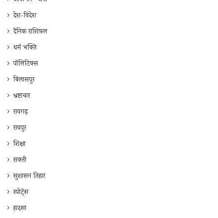
जाँजगीर -चाँपा
देश-विदेश
दैनिक राशिफ़ल
धर्म भक्ति
पॉलिटिक्स
बिलासपुर
भ्रष्टाचार
रायगढ़
रायपुर
शिक्षा
सक्ती
सुशासन तिहार
स्पोर्ट्स
हादसा