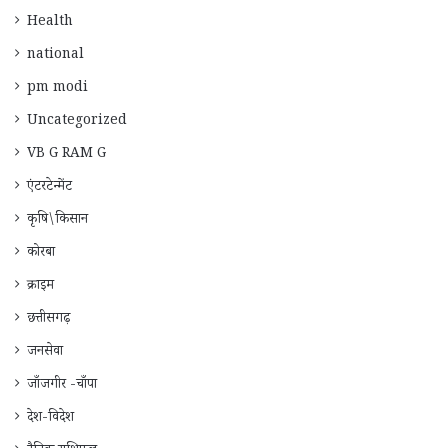
Health
national
pm modi
Uncategorized
VB G RAM G
एंटरटेन्मेंट
कृषि\किसान
कोरबा
क्राइम
छत्तीसगढ़
जनसेवा
जाँजगीर -चाँपा
देश-विदेश