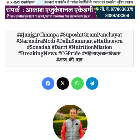
#JanjgirChampa #SuposhitGramPanchayat
#NarendraModi #DelhiSamman #Hathnevra
#Sonadah #Darri #NutritionMission
#BreakingNews #CGPride #महिलाएवंबालविकास
#आज_की_बात
Facebook
X
WhatsApp
Telegram