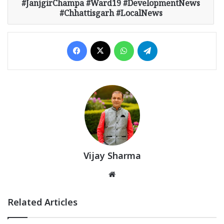
#JanjgirChampa #Ward19 #DevelopmentNews
#Chhattisgarh #LocalNews
Facebook
X
WhatsApp
Telegram
Vijay Sharma
Website
Related Articles