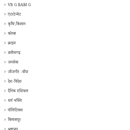
VB G RAM G
एंटरटेन्मेंट
कृषि\किसान
कोरबा
क्राइम
छत्तीसगढ़
जनसेवा
जाँजगीर -चाँपा
देश-विदेश
दैनिक राशिफ़ल
धर्म भक्ति
पॉलिटिक्स
बिलासपुर
भ्रष्टाचार