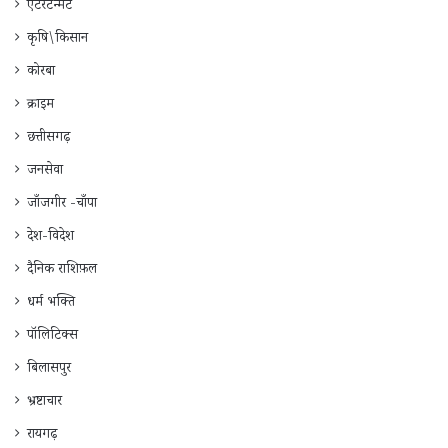
एंटरटेन्मेंट
कृषि\किसान
कोरबा
क्राइम
छत्तीसगढ़
जनसेवा
जाँजगीर -चाँपा
देश-विदेश
दैनिक राशिफ़ल
धर्म भक्ति
पॉलिटिक्स
बिलासपुर
भ्रष्टाचार
रायगढ़