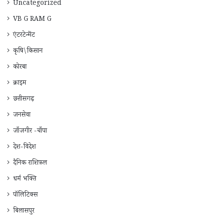
Uncategorized
VB G RAM G
एंटरटेन्मेंट
कृषि\किसान
कोरबा
क्राइम
छत्तीसगढ़
जनसेवा
जाँजगीर -चाँपा
देश-विदेश
दैनिक राशिफ़ल
धर्म भक्ति
पॉलिटिक्स
बिलासपुर