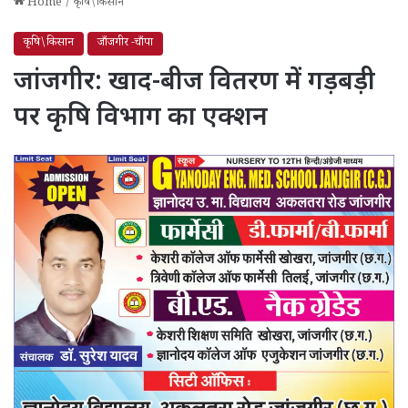
Home
/
कृषि\किसान
कृषि\किसान
जाँजगीर -चाँपा
जांजगीर: खाद-बीज वितरण में गड़बड़ी
पर कृषि विभाग का एक्शन