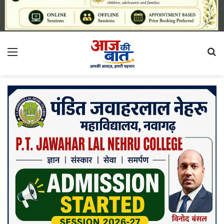
Menu
S