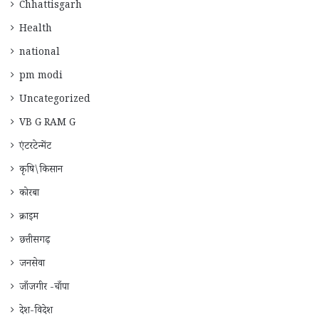
Chhattisgarh
Health
national
pm modi
Uncategorized
VB G RAM G
एंटरटेन्मेंट
कृषि\किसान
कोरबा
क्राइम
छत्तीसगढ़
जनसेवा
जाँजगीर -चाँपा
देश-विदेश