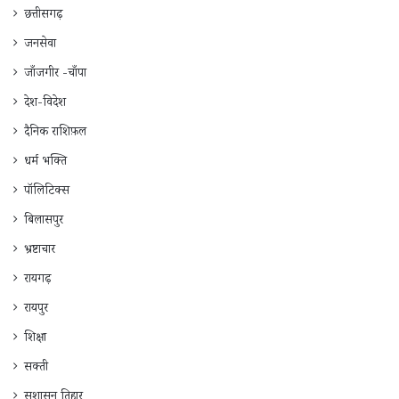
छत्तीसगढ़
जनसेवा
जाँजगीर -चाँपा
देश-विदेश
दैनिक राशिफ़ल
धर्म भक्ति
पॉलिटिक्स
बिलासपुर
भ्रष्टाचार
रायगढ़
रायपुर
शिक्षा
सक्ती
सुशासन तिहार