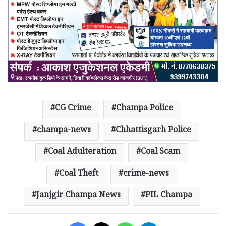
CG Crime
Champa Police
champa-news
Chhattisgarh Police
Coal Adulteration
Coal Scam
Coal Theft
crime-news
Janjgir Champa News
PIL Champa
Facebook
X
WhatsApp
Telegram