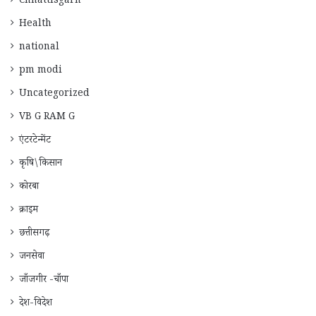
Chhattisgarh
Health
national
pm modi
Uncategorized
VB G RAM G
एंटरटेन्मेंट
कृषि\किसान
कोरबा
क्राइम
छत्तीसगढ़
जनसेवा
जाँजगीर -चाँपा
देश-विदेश