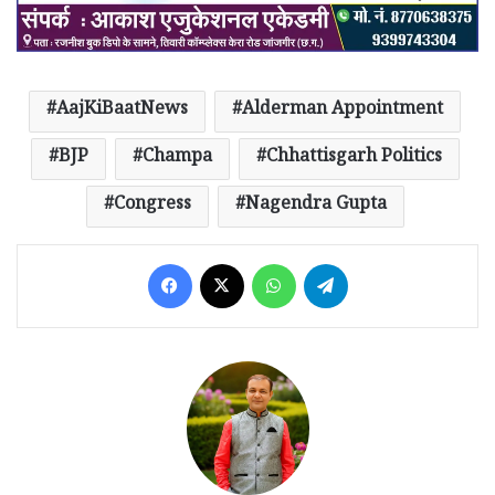
AajKiBaatNews
Alderman Appointment
BJP
Champa
Chhattisgarh Politics
Congress
Nagendra Gupta
Facebook
X
WhatsApp
Telegram