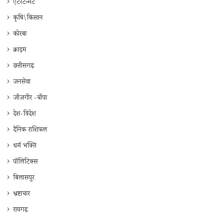
एंटरटेन्मेंट
कृषि\किसान
कोरबा
क्राइम
छत्तीसगढ़
जनसेवा
जाँजगीर -चाँपा
देश-विदेश
दैनिक राशिफ़ल
धर्म भक्ति
पॉलिटिक्स
बिलासपुर
भ्रष्टाचार
रायगढ़