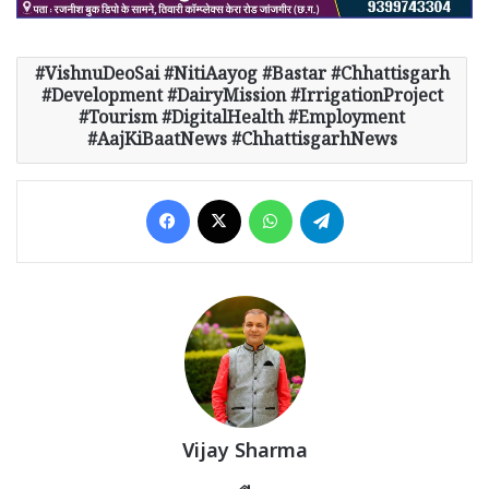
VishnuDeoSai #NitiAayog #Bastar #Chhattisgarh
#Development #DairyMission #IrrigationProject
#Tourism #DigitalHealth #Employment
#AajKiBaatNews #ChhattisgarhNews
Facebook
X
WhatsApp
Telegram
Vijay Sharma