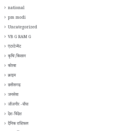
national
pm modi
Uncategorized
VB G RAM G
एंटरटेन्मेंट
कृषि\किसान
कोरबा
क्राइम
छत्तीसगढ़
जनसेवा
जाँजगीर -चाँपा
देश-विदेश
दैनिक राशिफ़ल