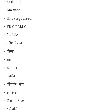
national
pm modi
Uncategorized
VB G RAM G
एंटरटेन्मेंट
कृषि\किसान
कोरबा
क्राइम
छत्तीसगढ़
जनसेवा
जाँजगीर -चाँपा
देश-विदेश
दैनिक राशिफ़ल
धर्म भक्ति