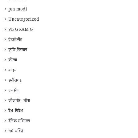
pm modi
Uncategorized
VB G RAM G
एंटरटेन्मेंट
कृषि\किसान
कोरबा
क्राइम
छत्तीसगढ़
जनसेवा
जाँजगीर -चाँपा
देश-विदेश
दैनिक राशिफ़ल
धर्म भक्ति