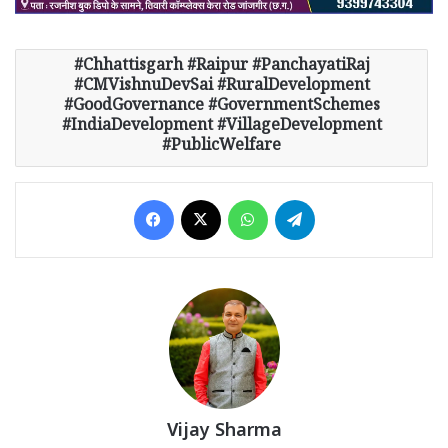
Chhattisgarh #Raipur #PanchayatiRaj
#CMVishnuDevSai #RuralDevelopment
#GoodGovernance #GovernmentSchemes
#IndiaDevelopment #VillageDevelopment
#PublicWelfare
Facebook
X
WhatsApp
Telegram
Vijay Sharma