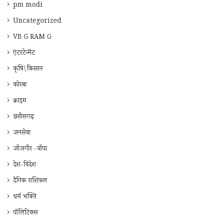
pm modi
Uncategorized
VB G RAM G
एंटरटेन्मेंट
कृषि\किसान
कोरबा
क्राइम
छत्तीसगढ़
जनसेवा
जाँजगीर -चाँपा
देश-विदेश
दैनिक राशिफ़ल
धर्म भक्ति
पॉलिटिक्स