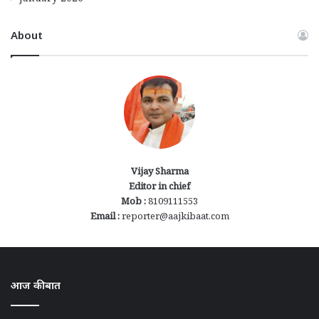
About
Vijay Sharma
Editor in chief
Mob :
8109111553
Email :
reporter@aajkibaat.com
आज की बात