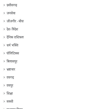
छत्तीसगढ़
जनसेवा
जाँजगीर -चाँपा
देश-विदेश
दैनिक राशिफ़ल
धर्म भक्ति
पॉलिटिक्स
बिलासपुर
भ्रष्टाचार
रायगढ़
रायपुर
शिक्षा
सक्ती