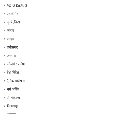
VB G RAM G
एंटरटेन्मेंट
कृषि\किसान
कोरबा
क्राइम
छत्तीसगढ़
जनसेवा
जाँजगीर -चाँपा
देश-विदेश
दैनिक राशिफ़ल
धर्म भक्ति
पॉलिटिक्स
बिलासपुर