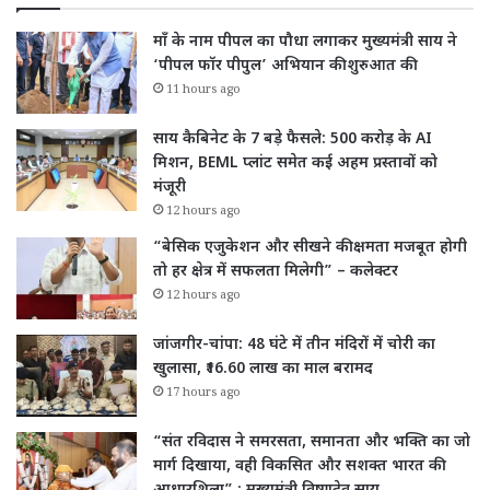
माँ के नाम पीपल का पौधा लगाकर मुख्यमंत्री साय ने
‘पीपल फॉर पीपुल’ अभियान की शुरुआत की
11 hours ago
साय कैबिनेट के 7 बड़े फैसले: 500 करोड़ के AI
मिशन, BEML प्लांट समेत कई अहम प्रस्तावों को
मंजूरी
12 hours ago
“बेसिक एजुकेशन और सीखने की क्षमता मजबूत होगी
तो हर क्षेत्र में सफलता मिलेगी” – कलेक्टर
12 hours ago
जांजगीर-चांपा: 48 घंटे में तीन मंदिरों में चोरी का
खुलासा, ₹16.60 लाख का माल बरामद
17 hours ago
“संत रविदास ने समरसता, समानता और भक्ति का जो
मार्ग दिखाया, वही विकसित और सशक्त भारत की