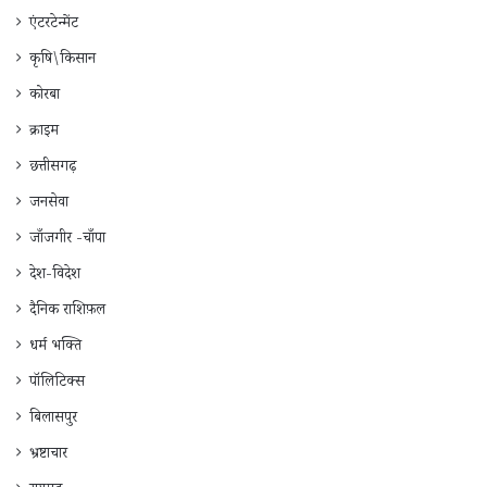
एंटरटेन्मेंट
कृषि\किसान
कोरबा
क्राइम
छत्तीसगढ़
जनसेवा
जाँजगीर -चाँपा
देश-विदेश
दैनिक राशिफ़ल
धर्म भक्ति
पॉलिटिक्स
बिलासपुर
भ्रष्टाचार