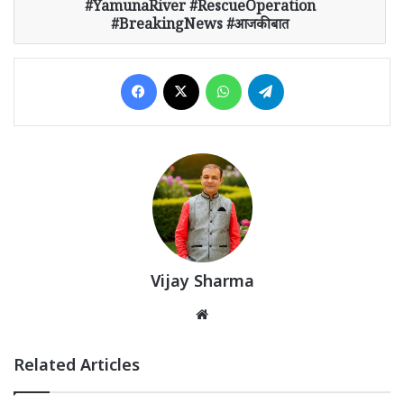
#YamunaRiver #RescueOperation
#BreakingNews #आजकीबात
Facebook
X
WhatsApp
Telegram
Vijay Sharma
Website
Related Articles