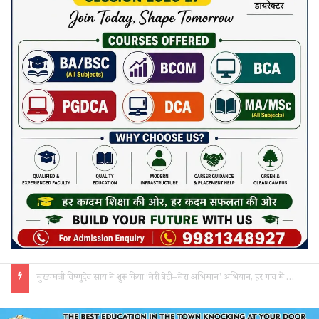
सक्ती: ₹90 लाख की ठगी का खुलासा, एक महिला समेत 3 आरोपी गिरफ्तार