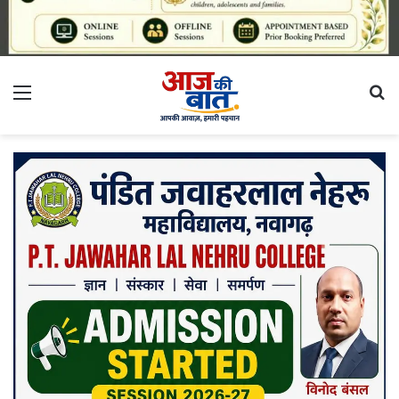
Menu
S