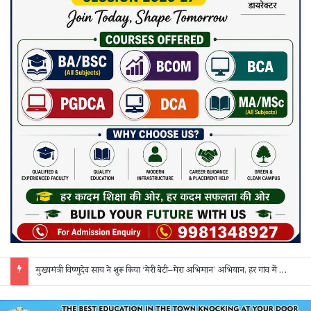
सक्ती: ₹90 लाख की ठगी का खुलासा, एक महिला समेत 3 आरोपी गिरफ्तार