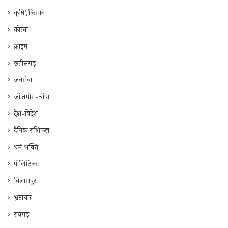
कृषि\किसान
कोरबा
क्राइम
छत्तीसगढ़
जनसेवा
जाँजगीर -चाँपा
देश-विदेश
दैनिक राशिफ़ल
धर्म भक्ति
पॉलिटिक्स
बिलासपुर
भ्रष्टाचार
रायगढ़