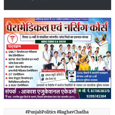
PunjabPolitics #RaghavChadha