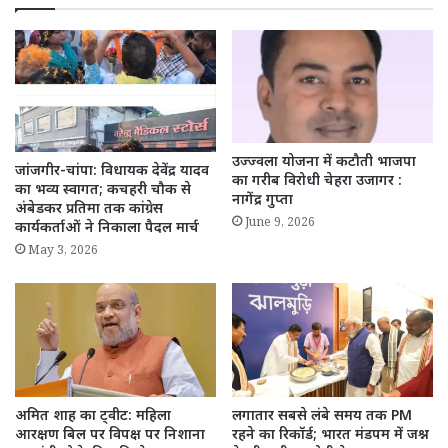
उज्ज्वला योजना में कटौती भाजपा
जांजगीर-चांपा: विधायक देवेंद्र यादव
का गरीब विरोधी चेहरा उजागर :
का भव्य स्वागत; कचहरी चौक से
नागेंद्र गुप्ता
अंबेडकर प्रतिमा तक कांग्रेस
June 9, 2026
कार्यकर्ताओं ने निकाला पैदल मार्च
May 3, 2026
अमित शाह का ट्वीट: महिला
लगातार सबसे लंबे समय तक PM
आरक्षण बिल पर विपक्ष पर निशाना
रहने का रिकॉर्ड; भारत मंडपम में जश्न