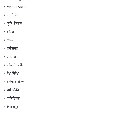
VB G RAM G
एंटरटेन्मेंट
कृषि\किसान
कोरबा
क्राइम
छत्तीसगढ़
जनसेवा
जाँजगीर -चाँपा
देश-विदेश
दैनिक राशिफ़ल
धर्म भक्ति
पॉलिटिक्स
बिलासपुर