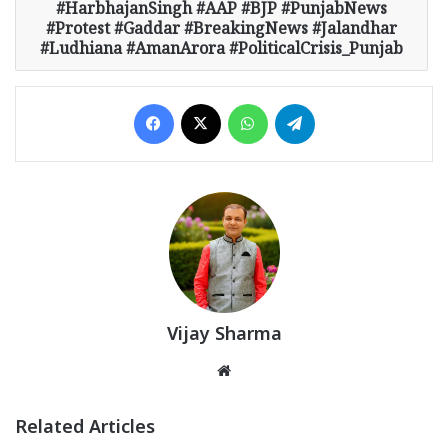
#HarbhajanSingh #AAP #BJP #PunjabNews
#Protest #Gaddar #BreakingNews #Jalandhar
#Ludhiana #AmanArora #PoliticalCrisis_Punjab
Facebook
X
WhatsApp
Telegram
Vijay Sharma
Website
Related Articles