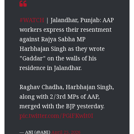
#WATCH
| Jalandhar, Punjab: AAP
workers express their resentment
against Rajya Sabha MP
Harbhajan Singh as they wrote
"Gaddar" on the walls of his
residence in Jalandhar.
Raghav Chadha, Harbhajan Singh,
along with 2/3rd MPs of AAP,
merged with the BJP yesterday.
pic.twitter.com/PGiFKwlt0I
— ANI (@ANI)
April 25, 2026