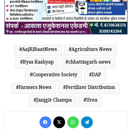
AajKiBaatNews
Agriculture News
Byas Kashyap
chhattisgarh-news
Cooperative Society
DAP
Farmers News
Fertilizer Distribution
Janjgir Champa
Urea
Facebook
X
WhatsApp
Telegram