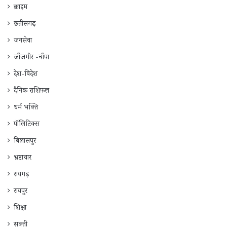
क्राइम
छत्तीसगढ़
जनसेवा
जाँजगीर -चाँपा
देश-विदेश
दैनिक राशिफ़ल
धर्म भक्ति
पॉलिटिक्स
बिलासपुर
भ्रष्टाचार
रायगढ़
रायपुर
शिक्षा
सक्ती