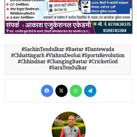
SachinTendulkar #Bastar #Dantewada
#Chhattisgarh #VishnuDeoSai #SportsRevolution
#Chhindnar #ChangingBastar #CricketGod
#SaraTendulkar
Facebook
X
WhatsApp
Telegram