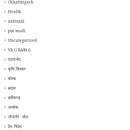
Chhattisgarh
Health
national
pm modi
Uncategorized
VB G RAM G
एंटरटेन्मेंट
कृषि\किसान
कोरबा
क्राइम
छत्तीसगढ़
जनसेवा
जाँजगीर -चाँपा
देश-विदेश