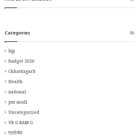
Categories
bjp
Budget 2026
Chhattisgarh
Health
national
pm modi
Uncategorized
VB G RAM G
एंटरटेन्मेंट