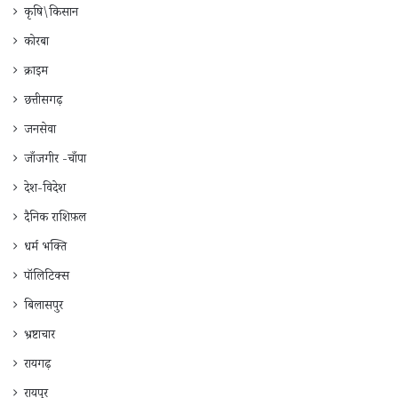
कृषि\किसान
कोरबा
क्राइम
छत्तीसगढ़
जनसेवा
जाँजगीर -चाँपा
देश-विदेश
दैनिक राशिफ़ल
धर्म भक्ति
पॉलिटिक्स
बिलासपुर
भ्रष्टाचार
रायगढ़
रायपुर