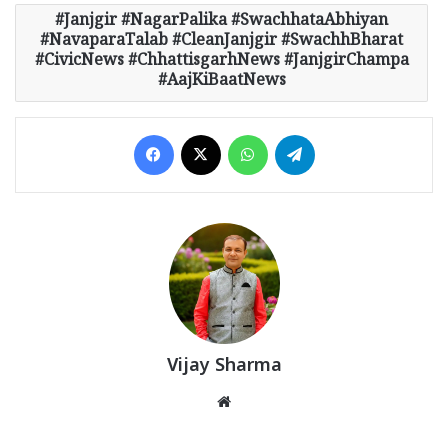
Janjgir #NagarPalika #SwachhataAbhiyan
#NavaparaTalab #CleanJanjgir #SwachhBharat
#CivicNews #ChhattisgarhNews #JanjgirChampa
#AajKiBaatNews
Facebook
X
WhatsApp
Telegram
Vijay Sharma
Website