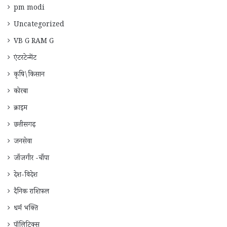
pm modi
Uncategorized
VB G RAM G
एंटरटेन्मेंट
कृषि\किसान
कोरबा
क्राइम
छत्तीसगढ़
जनसेवा
जाँजगीर -चाँपा
देश-विदेश
दैनिक राशिफ़ल
धर्म भक्ति
पॉलिटिक्स