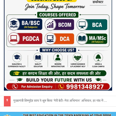
सक्ती: ₹90 लाख की ठगी का खुलासा, एक महिला समेत 3 आरोपी गिरफ्तार