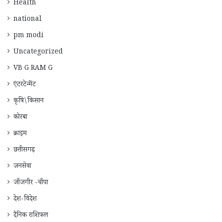
Health
national
pm modi
Uncategorized
VB G RAM G
एंटरटेन्मेंट
कृषि\किसान
कोरबा
क्राइम
छत्तीसगढ़
जनसेवा
जाँजगीर -चाँपा
देश-विदेश
दैनिक राशिफ़ल