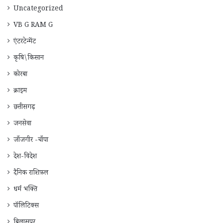
Uncategorized
VB G RAM G
एंटरटेन्मेंट
कृषि\किसान
कोरबा
क्राइम
छत्तीसगढ़
जनसेवा
जाँजगीर -चाँपा
देश-विदेश
दैनिक राशिफ़ल
धर्म भक्ति
पॉलिटिक्स
बिलासपुर