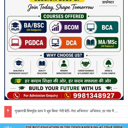
सक्ती: ₹90 लाख की ठगी का खुलासा, एक महिला समेत 3 आरोपी गिरफ्तार