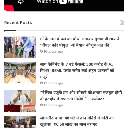
Recent Posts
माँ के नाम पीपल का पौधा लगाकर मुख्यमंत्री साय ने
‘पीपल फॉर पीपुल’ अभियान की शुरुआत की
16 hours ago
साय कैबिनेट के 7 बड़े फैसले: 500 करोड़ के AI
मिशन, BEML प्लांट समेत कई अहम प्रस्तावों को
मंजूरी
17 hours ago
“बेसिक एजुकेशन और सीखने की क्षमता मजबूत होगी
तो हर क्षेत्र में सफलता मिलेगी” – कलेक्टर
17 hours ago
जांजगीर-चांपा: 48 घंटे में तीन मंदिरों में चोरी का
खुलासा, ₹16.60 लाख का माल बरामद