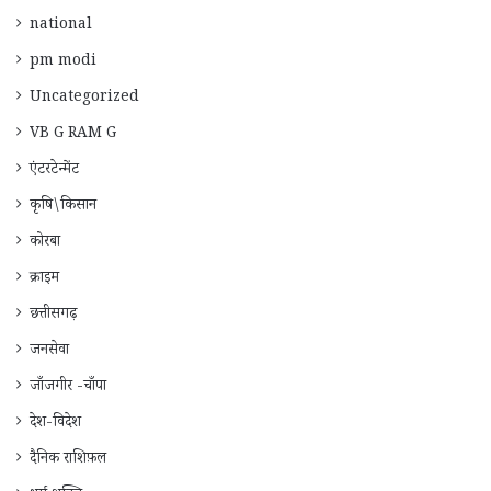
national
pm modi
Uncategorized
VB G RAM G
एंटरटेन्मेंट
कृषि\किसान
कोरबा
क्राइम
छत्तीसगढ़
जनसेवा
जाँजगीर -चाँपा
देश-विदेश
दैनिक राशिफ़ल