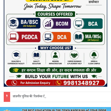
जांजगीर पुलिस की ‘रिस्पॉन्स टीम’ का अपराधियों पर कसा शिकंजा: अवैध शराब, गांजा और सट्टे पर 24 घंटे हो रही त्वरित कार्रवाई