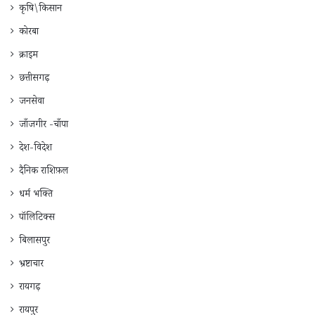
कृषि\किसान
कोरबा
क्राइम
छत्तीसगढ़
जनसेवा
जाँजगीर -चाँपा
देश-विदेश
दैनिक राशिफ़ल
धर्म भक्ति
पॉलिटिक्स
बिलासपुर
भ्रष्टाचार
रायगढ़
रायपुर