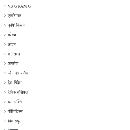
VB G RAM G
एंटरटेन्मेंट
कृषि\किसान
कोरबा
क्राइम
छत्तीसगढ़
जनसेवा
जाँजगीर -चाँपा
देश-विदेश
दैनिक राशिफ़ल
धर्म भक्ति
पॉलिटिक्स
बिलासपुर