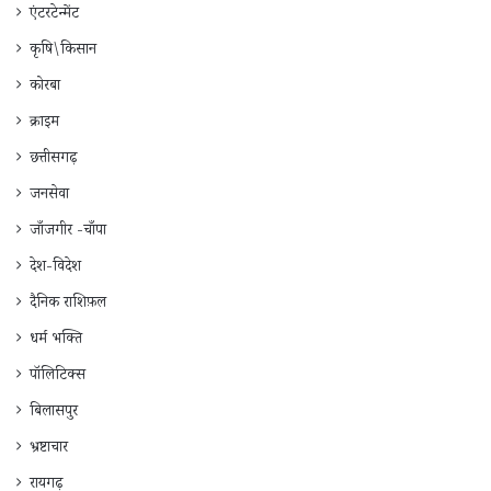
एंटरटेन्मेंट
कृषि\किसान
कोरबा
क्राइम
छत्तीसगढ़
जनसेवा
जाँजगीर -चाँपा
देश-विदेश
दैनिक राशिफ़ल
धर्म भक्ति
पॉलिटिक्स
बिलासपुर
भ्रष्टाचार
रायगढ़