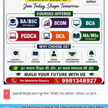
सक्ती: ₹90 लाख की ठगी का खुलासा, एक महिला समेत 3 आरोपी गिरफ्तार