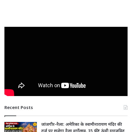
Recent Posts
जांजगीर-नैला: अमेरिका के स्वामीनारायण मंदिर की
तर्ज पर सजेगा नैला दुर्गोत्सव, 35 फीट ऊंची रत्नजड़ित